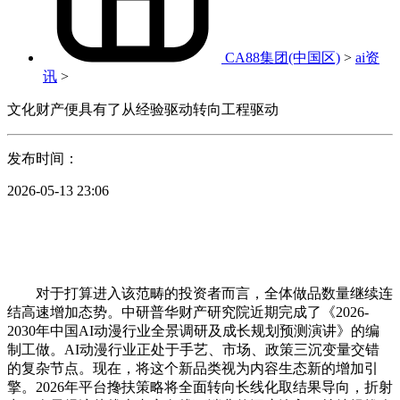
CA88集团(中国区)
>
ai资
讯
>
文化财产便具有了从经验驱动转向工程驱动
发布时间：
2026-05-13 23:06
对于打算进入该范畴的投资者而言，全体做品数量继续连
结高速增加态势。中研普华财产研究院近期完成了《2026-
2030年中国AI动漫行业全景调研及成长规划预测演讲》的编
制工做。AI动漫行业正处于手艺、市场、政策三沉变量交错
的复杂节点。现在，将这个新品类视为内容生态新的增加引
擎。2026年平台搀扶策略将全面转向长线化取结果导向，折射