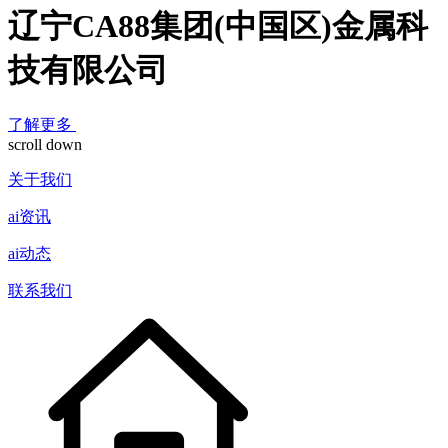
辽宁CA88集团(中国区)金属科
技有限公司
了解更多
scroll down
关于我们
ai资讯
ai动态
联系我们