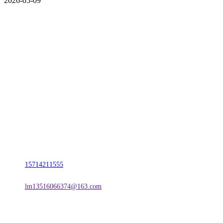
2026-05-09
CONTACT US
联系我们
名称：辽宁CA88集团(中国区)金属科技有限公司
地址：朝阳市朝阳县柳城经济开发区有色金属工业园
电话：
15714211555
邮箱：
lm13516066374@163.com