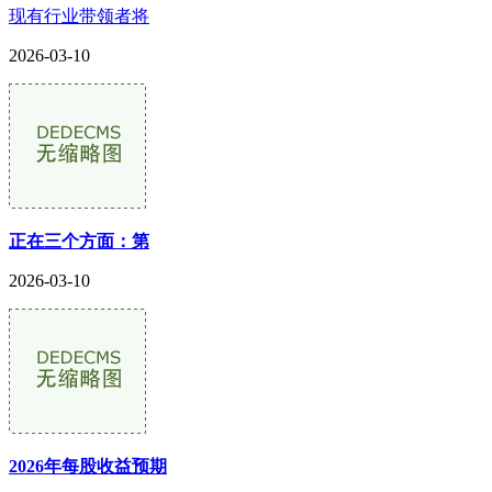
现有行业带领者将
2026-03-10
正在三个方面：第
2026-03-10
2026年每股收益预期