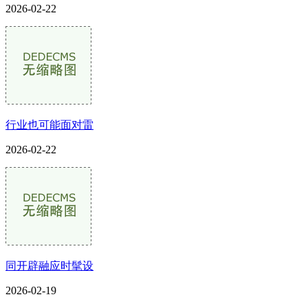
2026-02-22
行业也可能面对雷
2026-02-22
同开辟融应时髦设
2026-02-19