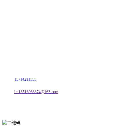
CONTACT US
联系我们
名称：辽宁CA88集团(中国区)金属科技有限公司
地址：朝阳市朝阳县柳城经济开发区有色金属工业园
电话：
15714211555
邮箱：
lm13516066374@163.com