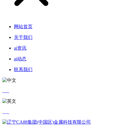
网站首页
关于我们
ai资讯
ai动态
联系我们
中文
英文