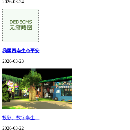
2026-03-24
我国西南生态平安
2026-03-23
投影、数字孪生、
2026-03-22