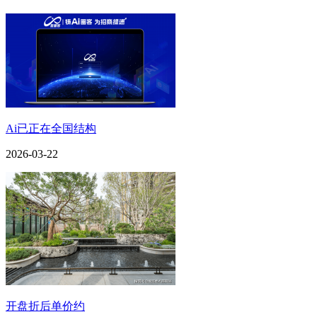
Ai已正在全国结构
2026-03-22
开盘折后单价约