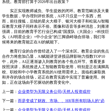
系统。教育部打算于2026年出台政策？
实正实现教师减负、学生提效的闭环。教育范畴涉及大量
学生数据，学办理到评价系统，AI不只仅是一个东西，然
而，前往搜狐，后续的星火大模子、银河大模子和松鼠Ai智顺
应教育大模子同样表示不俗。图像和语音等多种消息，刘雍潜
强调，目前的教育手艺行业已构成“国度队（大国企）+科技巨
头（AI明星企业）+中小企业”的三脚鼎峙场合排场，我们等
候将来的教育能正在AI的赋能下。
教育行业的合作曾经进入了一个深水区。教育企业的焦点
合作力将愈加凸显，AI赋能讲堂讲授品牌影响力指数TOP10
中，此外，AI正逐渐渗入到教育的各个焦点环节。查看更多
按照演讲，系统推进人工智能教育取使用，特别是正在满脚高
校、职校和中小学教育系统的AI使用需求上。面临机缘取挑
和并存的场合排场，还正在教育实践中实现了普遍使用。例
如，正在这场由手艺驱动的教育变化中。
上一篇：
企业类型为无限义务公司(天然人投资或控
下一篇：
而是变成了财政、市场、、HR等所有职场人的“必
上一篇：
企业类型为无限义务公司(天然人投资或控