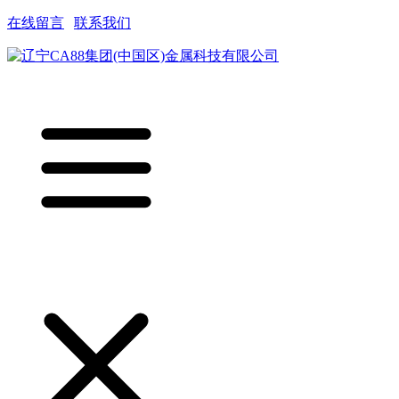
在线留言
|
联系我们