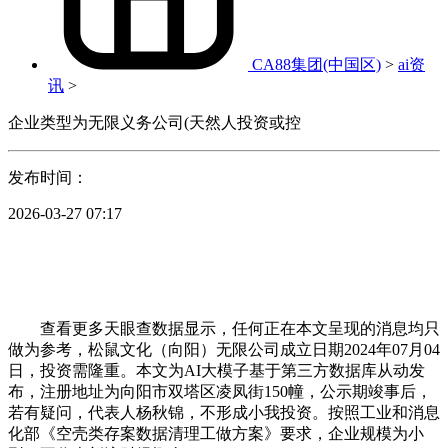
CA88集团(中国区)
>
ai资
讯
>
企业类型为无限义务公司(天然人投资或控
发布时间：
2026-03-27 07:17
查看更多天眼查数据显示，任何正在本文呈现的消息均只
做为参考，松鼠文化（向阳）无限公司成立日期2024年07月04
日，投资需隆重。本文为AI大模子基于第三方数据库从动发
布，注册地址为向阳市双塔区凌凤街150幢，公示期竣事后，
若有疑问，代表人杨秋锦，不形成小我投资。按照工业和消息
化部《空壳类存案数据清理工做方案》要求，企业规模为小