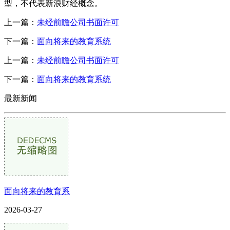
型，不代表新浪财经概念。
上一篇：
未经前瞻公司书面许可
下一篇：
面向将来的教育系统
上一篇：
未经前瞻公司书面许可
下一篇：
面向将来的教育系统
最新新闻
面向将来的教育系
2026-03-27