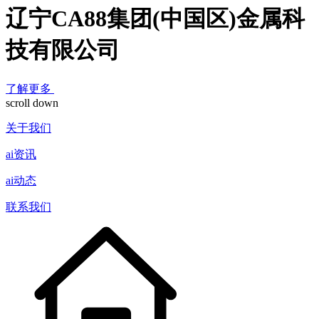
辽宁CA88集团(中国区)金属科
技有限公司
了解更多
scroll down
关于我们
ai资讯
ai动态
联系我们