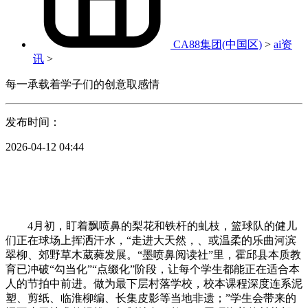
CA88集团(中国区)
>
ai资
讯
>
每一承载着学子们的创意取感情
发布时间：
2026-04-12 04:44
4月初，盯着飘喷鼻的梨花和铁杆的虬枝，篮球队的健儿
们正在球场上挥洒汗水，“走进大天然，、或温柔的乐曲河滨
翠柳、郊野草木葳蕤发展。“墨喷鼻阅读社”里，霍邱县本质教
育已冲破“勾当化”“点缀化”阶段，让每个学生都能正在适合本
人的节拍中前进。做为最下层村落学校，校本课程深度连系泥
塑、剪纸、临淮柳编、长集皮影等当地非遗；”学生会带来的