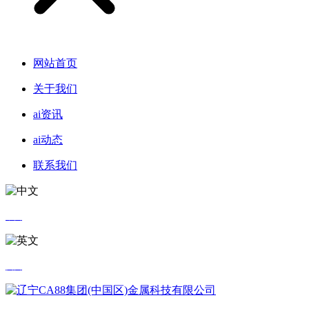
网站首页
关于我们
ai资讯
ai动态
联系我们
中文
英文