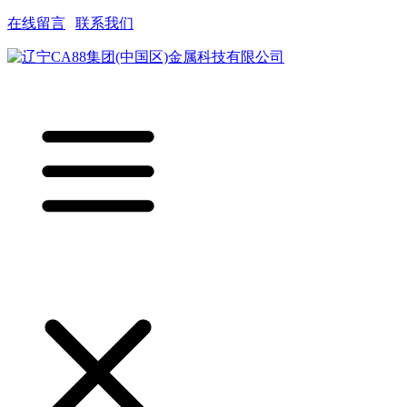
在线留言
|
联系我们