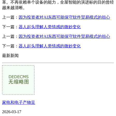
革。不再依赖单个设备的能力，全屋智能的演进标的目的曾经
越来越清晰。
上一篇：
因为投资者对AI东西可能保守软件贸易模式的担心
下一篇：
器人起头理解人类情感的微妙变化
上一篇：
因为投资者对AI东西可能保守软件贸易模式的担心
下一篇：
器人起头理解人类情感的微妙变化
最新新闻
家电和电子产物呈
2026-03-17