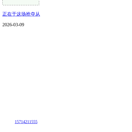
正在于这场抢夺从
2026-03-09
CONTACT US
联系我们
名称：辽宁CA88集团(中国区)金属科技有限公司
地址：朝阳市朝阳县柳城经济开发区有色金属工业园
电话：
15714211555