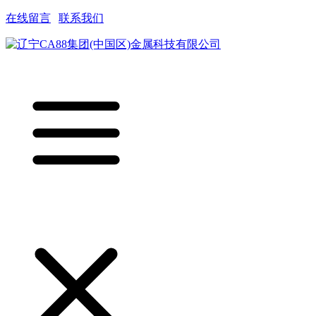
在线留言
|
联系我们