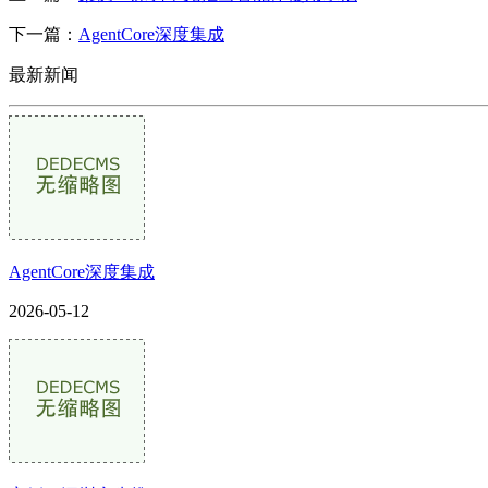
下一篇：
AgentCore深度集成
最新新闻
AgentCore深度集成
2026-05-12