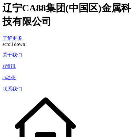
辽宁CA88集团(中国区)金属科
技有限公司
了解更多
scroll down
关于我们
ai资讯
ai动态
联系我们