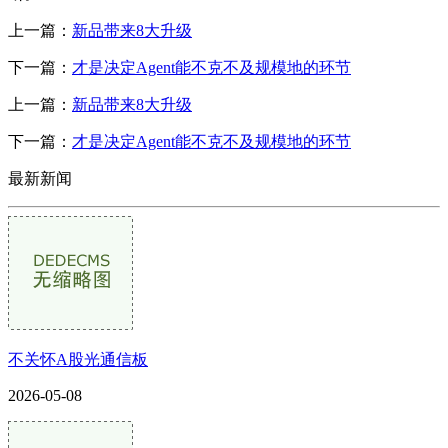
上一篇：
新品带来8大升级
下一篇：
才是决定Agent能不克不及规模地的环节
上一篇：
新品带来8大升级
下一篇：
才是决定Agent能不克不及规模地的环节
最新新闻
不关怀A股光通信板
2026-05-08