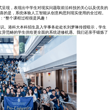
式呈现，表现出中学生对现实问题取前沿科技的关心以及优良的
欣喜的是，系统体验人工智能从创意构思到现实使用的全过程。
：“整个课程过程很是风趣！
认识。港科大本科招生及入学事务处处长刘梦琳传授暗示，学生
立异范畴的学生供给更全面的系统进修机遇。我们还亲手锻炼了