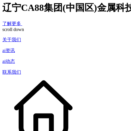
辽宁CA88集团(中国区)金属
了解更多
scroll down
关于我们
ai资讯
ai动态
联系我们