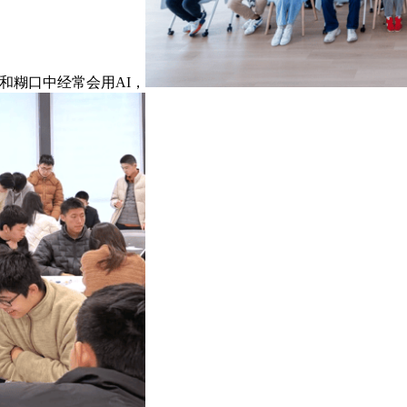
和糊口中经常会用AI，