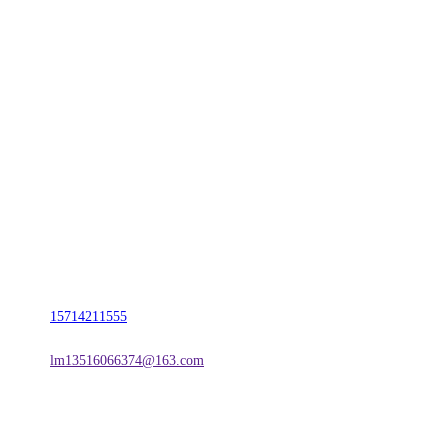
CONTACT US
联系我们
名称：辽宁CA88集团(中国区)金属科技有限公司
地址：朝阳市朝阳县柳城经济开发区有色金属工业园
电话：
15714211555
邮箱：
lm13516066374@163.com