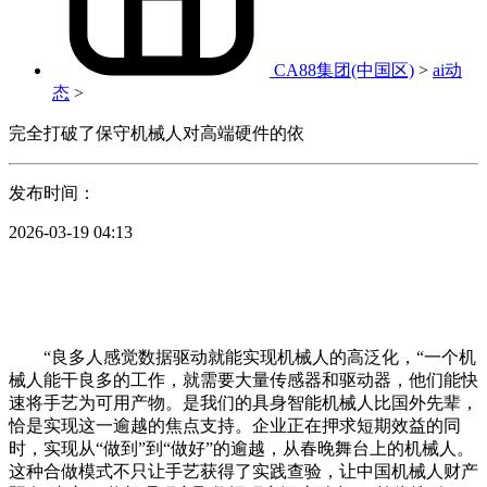
CA88集团(中国区)
>
ai动
态
>
完全打破了保守机械人对高端硬件的依
发布时间：
2026-03-19 04:13
“良多人感觉数据驱动就能实现机械人的高泛化，“一个机
械人能干良多的工作，就需要大量传感器和驱动器，他们能快
速将手艺为可用产物。是我们的具身智能机械人比国外先辈，
恰是实现这一逾越的焦点支持。企业正在押求短期效益的同
时，实现从“做到”到“做好”的逾越，从春晚舞台上的机械人。
这种合做模式不只让手艺获得了实践查验，让中国机械人财产