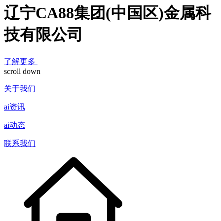
辽宁CA88集团(中国区)金属科
技有限公司
了解更多
scroll down
关于我们
ai资讯
ai动态
联系我们