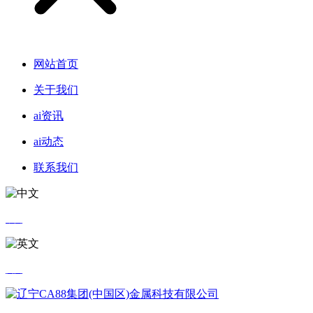
网站首页
关于我们
ai资讯
ai动态
联系我们
中文
英文